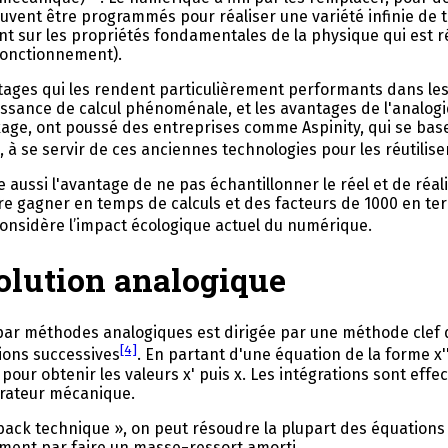
uvent être programmés pour réaliser une variété infinie de t
ant sur les propriétés fondamentales de la physique qui est 
 fonctionnement).
tages qui les rendent particulièrement performants dans les 
sance de calcul phénoménale, et les avantages de l'analogiqu
age, ont poussé des entreprises comme Aspinity, qui se base 
, à se servir de ces anciennes technologies pour les réutili
aussi l'avantage de ne pas échantillonner le réel et de réalis
ire gagner en temps de calculs et des facteurs de 1000 en te
n considère l’impact écologique actuel du numérique.
solution analogique
s par méthodes analogiques est dirigée par une méthode clef
[4]
ions successives
. En partant d'une équation de la forme x'' + 
our obtenir les valeurs x' puis x. Les intégrations sont effe
grateur mécanique.
back technique », on peut résoudre la plupart des équations d
ment par faire un masse−ressort amorti.