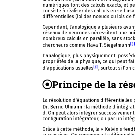
numériques font des calculs exacts, et pe
consiste à réaliser des calculs en se bas
différentielles (loi des noeuds ou lois de
Cependant, l’analogique a plusieurs avan
réseaux de neurones nécessitent une puis
nombreux calculs en parallèle, sans stock
[2]
chercheurs comme Hava T. Siegelmann
L'analogique, plus physiquement, possède 
propriétés de la physique, ce qui peut fa
[3]
d'applications usuelles
, surtout si l'o
Principe de la ré
La résolution d'équations différentielle
Dr. Bernd Ulmann : la méthode d'intégrat
d. On peut alors intégrer successivement p
configuration intégrateur, ou par un inté
Grâce à cette méthode, la « Kelvin's feed
successives. On commence traditionnelle