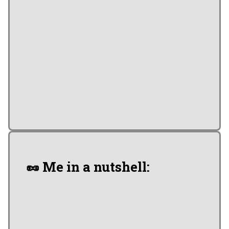
🥜 Me in a nutshell: